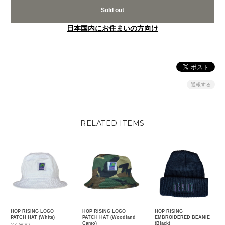
Sold out
日本国内にお住まいの方向け
通報する
RELATED ITEMS
HOP RISING LOGO
HOP RISING LOGO
HOP RISING
PATCH HAT (White)
PATCH HAT (Woodland
EMBROIDERED BEANIE
Camo)
(Black)