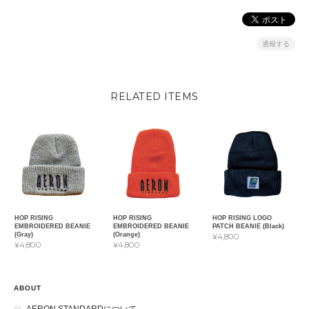
通報する
RELATED ITEMS
HOP RISING
HOP RISING
HOP RISING LOGO
EMBROIDERED BEANIE
EMBROIDERED BEANIE
PATCH BEANIE (Black)
(Gray)
(Orange)
¥4,800
¥4,800
¥4,800
ABOUT
AERON STANDARDについて