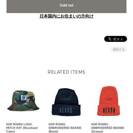
Sold out
日本国内にお住まいの方向け
通報する
RELATED ITEMS
HOP RISING LOGO
HOP RISING
HOP RISING
PATCH HAT (Woodland
EMBROIDERED BEANIE
EMBROIDERED BEANIE
Camo)
(Black)
(Orange)