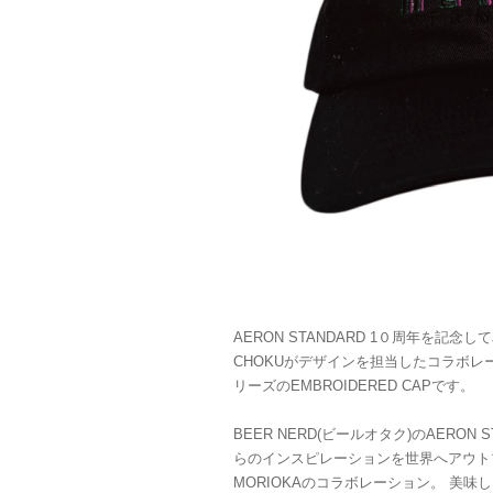
AERON STANDARD 1０周年を記念してJ
CHOKUがデザインを担当したコラボレーショ
リーズのEMBROIDERED CAPです。
BEER NERD(ビールオタク)のAERON
らのインスピレーションを世界へアウトプッ
MORIOKAのコラボレーション。 美