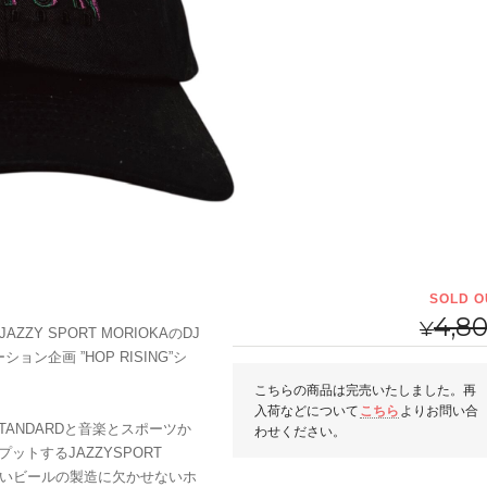
SOLD O
4,8
¥
AZZY SPORT MORIOKAのDJ
ン企画 ”HOP RISING”シ
こちらの商品は完売いたしました。再
入荷などについて
こちら
よりお問い合
 STANDARDと音楽とスポーツか
わせください。
トするJAZZYSPORT
味しいビールの製造に欠かせないホ