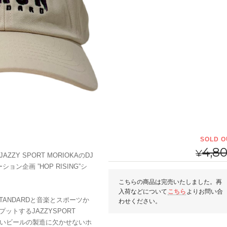
SOLD O
4,8
¥
AZZY SPORT MORIOKAのDJ
ン企画 ”HOP RISING”シ
こちらの商品は完売いたしました。再
入荷などについて
こちら
よりお問い合
 STANDARDと音楽とスポーツか
わせください。
トするJAZZYSPORT
味しいビールの製造に欠かせないホ