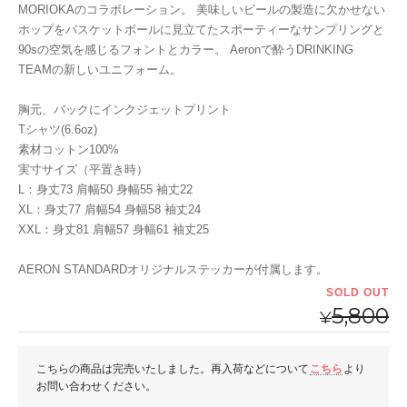
MORIOKAのコラボレーション。 美味しいビールの製造に欠かせない
ホップをバスケットボールに見立てたスポーティーなサンプリングと
90sの空気を感じるフォントとカラー。 Aeronで酔うDRINKING
TEAMの新しいユニフォーム。
胸元、バックにインクジェットプリント
Tシャツ(6.6oz)
素材コットン100%
実寸サイズ（平置き時）
L：身丈73 肩幅50 身幅55 袖丈22
XL：身丈77 肩幅54 身幅58 袖丈24
XXL：身丈81 肩幅57 身幅61 袖丈25
AERON STANDARDオリジナルステッカーが付属します。
SOLD OUT
5,800
¥
こちらの商品は完売いたしました。再入荷などについて
こちら
より
お問い合わせください。