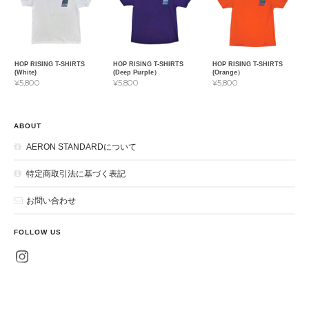
HOP RISING T-SHIRTS
HOP RISING T-SHIRTS
HOP RISING T-SHIRTS
(White)
(Deep Purple）
(Orange）
¥5,800
¥5,800
¥5,800
ABOUT
AERON STANDARDについて
特定商取引法に基づく表記
お問い合わせ
FOLLOW US