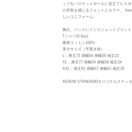
ップをバスケットボールに見立てたスポ
の空気を感じるフォントとカラー。 Aeron
しいユニフォーム。
胸元、バックにインクジェットプリント
Tシャツ(6.6oz)
素材コットン100%
実寸サイズ（平置き時）
L：身丈73 肩幅50 身幅55 袖丈22
XL：身丈77 肩幅54 身幅58 袖丈24
XXL：身丈81 肩幅57 身幅61 袖丈25
AERON STANDARDオリジナルステ