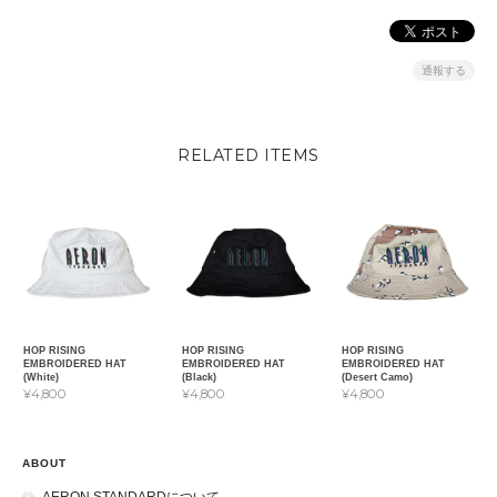
通報する
RELATED ITEMS
HOP RISING
HOP RISING
HOP RISING
EMBROIDERED HAT
EMBROIDERED HAT
EMBROIDERED HAT
(White)
(Black)
(Desert Camo)
¥4,800
¥4,800
¥4,800
ABOUT
AERON STANDARDについて